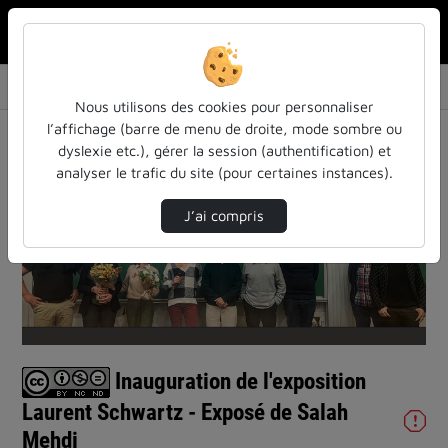
Rechercher u
Accueil
Vidéos
Inauguration de l'exposition Laurent Schwart…
Nous utilisons des cookies pour personnaliser
l’affichage (barre de menu de droite, mode sombre ou
dyslexie etc.), gérer la session (authentification) et
analyser le trafic du site (pour certaines instances).
J’ai compris
Lire
la
vidéo
Inauguration de l'exposition
Laurent Schwartz - Exposé de Salah
Mehdi