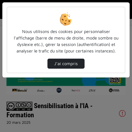
Rechercher u
Accueil
Vidéos
Sensibilisation à l'IA - Formation
Nous utilisons des cookies pour personnaliser
l’affichage (barre de menu de droite, mode sombre ou
dyslexie etc.), gérer la session (authentification) et
analyser le trafic du site (pour certaines instances).
J’ai compris
Lire
la
vidéo
Sensibilisation à l'IA -
Formation
20 mars 2025