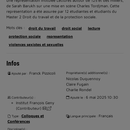
une représentation intitulée Lectures autour de 125 et des milliers,
de Sarah Barukh sur une mise en scène Charles Tordjman. Cette
représentation a été assurée par 12 étudiantes et étudiants du
Master 2 Droit du travail et de la protection sociale.
Mots clés :
droit du travail
droit social
lecture
protection sociale
representation
violences sexistes et sexuelles
Infos
Franck Pizzicoli
Propriétaire(s) additionnel(s) :
Ajouté par :
Nicolas Duquennoy
Claire Fugain
Charlie Rondel
6 mai 2025 10:30
Contributeur(s) :
Ajouté le :
Institut François Geny
(Contributeur)
Colloques et
Français
Type :
Langue principale :
Conférences
Discipline(s) :