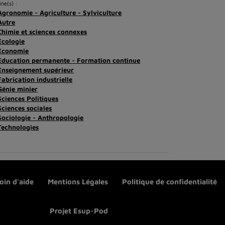
ine(s) :
Agronomie - Agriculture - Sylviculture
Autre
Chimie et sciences connexes
Ecologie
Economie
Education permanente - Formation continue
Enseignement supérieur
Fabrication industrielle
Génie minier
Sciences Politiques
Sciences sociales
Sociologie - Anthropologie
Technologies
oin d'aide
Mentions Légales
Politique de confidentialité
Projet Esup-Pod