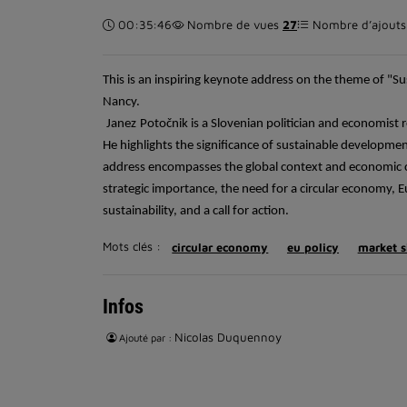
Durée :
00:35:46
Nombre de vues
27
Nombre d’ajouts 
This is an i
nspiring keynote address on the theme of "S
Nancy.
Janez
Potočnik
is a Slovenian politician and economist 
He
highlights the significance of sustainable developm
address encompasses the global context and economic 
strategic importance, the need for a circular economy, 
sustainability, and a call for action.
Mots clés :
circular economy
eu policy
market s
Infos
Nicolas Duquennoy
Ajouté par :