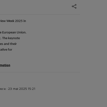
view Week 2025 in
the European Union.
.
The keynote
es and their
ative for
umption
23 mai 2025 15:21
té le :