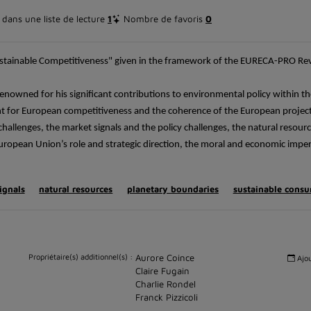
dans une liste de lecture
1
Nombre de favoris
0
ustainable Competitiveness"
given
in the framework of the EURECA-PRO Re
renowned for his significant contributions to environmental policy within 
ent for European competitiveness and the coherence of the European project
challenges,
the market signals and the policy challenges, the natural resourc
European Union’s role and strategic direction, the moral and economic imper
ignals
natural resources
planetary boundaries
sustainable cons
Propriétaire(s) additionnel(s) :
Aurore Coince
Ajou
Claire Fugain
Charlie Rondel
Franck Pizzicoli