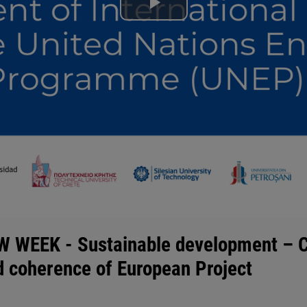
Lire
la
vidéo
EEK - Sustainable development – Crit
d coherence of European Project