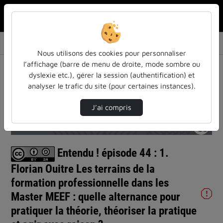
Rechercher u
Accueil
Vidéos
Entendu ! épisode 44 : 1. Florian Ouitre Les…
Nous utilisons des cookies pour personnaliser
l’affichage (barre de menu de droite, mode sombre ou
dyslexie etc.), gérer la session (authentification) et
analyser le trafic du site (pour certaines instances).
J’ai compris
Temps
00:00
/
Durée
01:10:38
Chargé
:
Lecture
Sourdine
Image
Plein
0.00%
dans
écran
l'image
actuel
Entendu ! épisode 44 : 1.
Florian Ouitre Les terrains de la
formation professionnelle dans les
Master MEEF : quelle alternance pour
pratiquer la théorie, théoriser la pratique