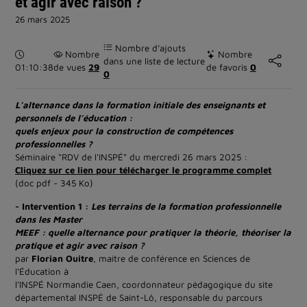
et agir avec raison ?
26 mars 2025
Nombre d’ajouts
Durée :
Nombre
Nombre
dans une liste de lecture
01:10:38
de vues
29
de favoris
0
0
L’alternance dans la formation initiale des enseignants et
personnels de l’éducation :
quels enjeux pour la construction de compétences
professionnelles ?
Séminaire "RDV de l'INSPÉ" du mercredi 26 mars 2025 :
Cliquez sur ce lien pour télécharger le programme complet
(doc pdf - 345 Ko)
- Intervention 1 :
Les terrains de la formation professionnelle
dans les Master
MEEF : quelle alternance pour pratiquer la théorie, théoriser la
pratique et agir avec raison ?
par
Florian Ouitre
, maitre de conférence en Sciences de
l’Éducation à
l’INSPÉ Normandie Caen, coordonnateur pédagogique du site
départemental INSPÉ de Saint-Lô, responsable du parcours