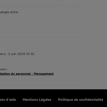
changes entre
3 juin 2025 10:52
té le :
ine(s) :
Gestion du personnel - Management
oin d'aide
Mentions Légales
Politique de confidentialité