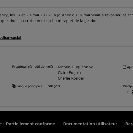
ncy, les 19 et 20 mai 2025. La journée du 19 mai visait à favoriser les é
s questions au croisement du handicap et de la gestion.
dico-social
Propriétaire(s) additionnel(s) :
Nicolas Duquennoy
Ajou
Claire Fugain
Charlie Rondel
Français
Langue principale :
Discipl
té : Partiellement conforme
Documentation utilisateur
Bes