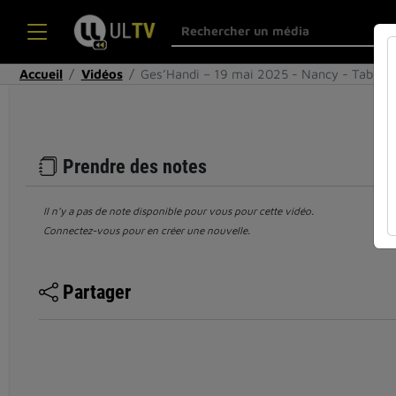
Accueil
Vidéos
Ges’Handi – 19 mai 2025 - Nancy - Table 
Prendre des notes
Il n’y a pas de note disponible pour vous pour cette vidéo.
Connectez-vous pour en créer une nouvelle.
Partager