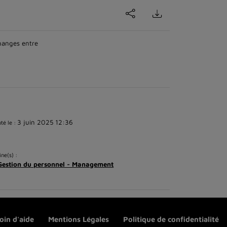
changes entre
3 juin 2025 12:36
té le :
ine(s) :
Gestion du personnel - Management
oin d'aide
Mentions Légales
Politique de confidentialité