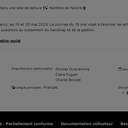
ans une liste de lecture
1
Nombre de favoris
0
ncy, les 19 et 20 mai 2025. La journée du 19 mai visait à favoriser les é
s questions au croisement du handicap et de la gestion.
dico-social
Propriétaire(s) additionnel(s) :
Nicolas Duquennoy
Ajou
Claire Fugain
Charlie Rondel
Français
Langue principale :
Discipl
té : Partiellement conforme
Documentation utilisateur
Bes