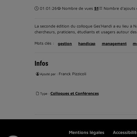
Durée :
01:01:26
Nombre de vues
51
Nombre d’ajouts d
La seconde édition du colloque Ges’Handi a eu lieu à Na
chercheurs, praticiens, étudiants et usagers autour de
Mots clés :
gestion
handicap
management
me
Infos
Franck Pizzicoli
Ajouté par :
Colloques et Conférences
Type :
Mentions légales
Accessibili