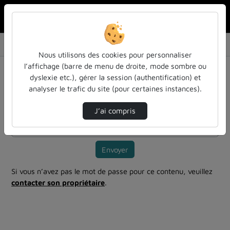
Rechercher u
Accueil
Vidéos
CM EDP elliptiques et théorie spectrale 29-0…
Nous utilisons des cookies pour personnaliser
l’affichage (barre de menu de droite, mode sombre ou
Mot de passe requis
dyslexie etc.), gérer la session (authentification) et
Cette vidéo est protégée par un mot de passe, veuillez le
analyser le trafic du site (pour certaines instances).
fournir et cliquez sur envoyer.
J’ai compris
Mot de passe
*
Envoyer
Si vous n’avez pas le mot de passe pour ce contenu, veuillez
contacter son propriétaire
.