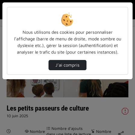
Rechercher u
Accueil
Vidéos
Les petits passeurs de culture
Nous utilisons des cookies pour personnaliser
l’affichage (barre de menu de droite, mode sombre ou
dyslexie etc.), gérer la session (authentification) et
analyser le trafic du site (pour certaines instances).
J’ai compris
Lire
la
vidéo
Les petits passeurs de culture
10 juin 2025
Nombre d’ajouts
Durée :
Nombre
Nombre
dans une liste de lecture