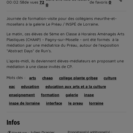
00:02:58
de vues
72
de favoris
0
0
Journée de formation-visite pour des collégiens meurthe-et-
mosellans à la galerie Le Préau / INSPÉ de Lorraine.
Le matin, ces élèves de 5ème en Classe à Horaires Aménagés Arts
Plastiques (CHAAP) - Pagny-sur-Moselle - ont été formés à la
médiation par une médiatrice du Préau, autour de l'exposition
"Abstract Days" de Run's.
L'après-midi, ils deviennent élèves-médiateurs en proposant une
médiation à une classe invités de CP.
Mots clés :
arts
chaap
college plante gribee
culture
eac
education
education aux arts et a la culture
enseignement
formation
galerie
inspe
inspe de lorraine
interface
le preau
lorraine
Infos
Julien Drapier
Propriétaire(s) additionnel(s) :
Ajouté par :