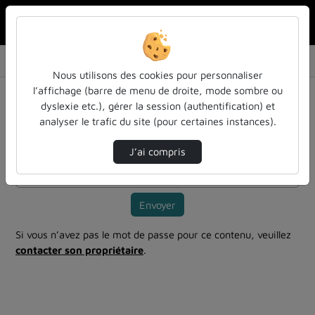
Rechercher u
Accueil
Vidéos
CM Groupe fondamental et Surfcaces de Rieman…
Nous utilisons des cookies pour personnaliser
l’affichage (barre de menu de droite, mode sombre ou
Mot de passe requis
dyslexie etc.), gérer la session (authentification) et
Cette vidéo est protégée par un mot de passe, veuillez le
analyser le trafic du site (pour certaines instances).
fournir et cliquez sur envoyer.
J’ai compris
Mot de passe
*
Envoyer
Si vous n’avez pas le mot de passe pour ce contenu, veuillez
contacter son propriétaire
.