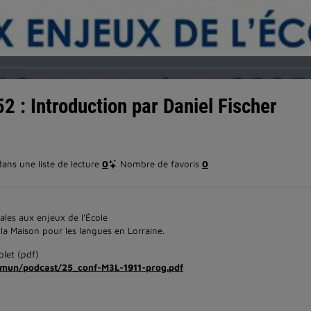
Chargé
:
100.00%
 : Introduction par Daniel Fischer
ns une liste de lecture
0
Nombre de favoris
0
tales aux enjeux de l'École
a Maison pour les langues en Lorraine.
plet (pdf)
/commun/podcast/25_conf-M3L-1911-prog.pdf