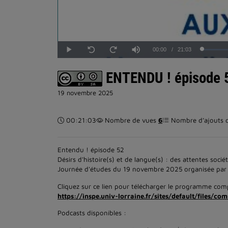
Temps
00:00
/
Durée
21:03
Lecture
Sourdine
Seek
Seek
back
forward
10
10
actuel
seconds
seconds
ENTENDU ! épisode 52
19 novembre 2025
Durée :
00:21:03
Nombre de vues
6
Nombre d’ajouts da
Entendu ! épisode 52
Désirs d'histoire(s) et de langue(s) : des attentes socié
Journée d'études du 19 novembre 2025 organisée par l
Cliquez sur ce lien pour télécharger le programme com
https://inspe.univ-lorraine.fr/sites/default/files
Podcasts disponibles :