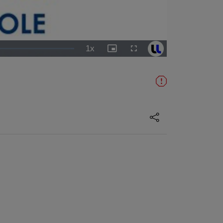
1x
Vitesse
Image
Plein
de
dans
écran
lecture
l'image