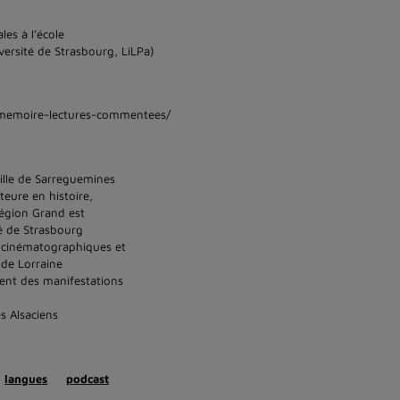
les à l’école
ersité de Strasbourg, LiLPa)
e-memoire-lectures-commentees/
ville de Sarreguemines
eure en histoire,
région Grand est
é de Strasbourg
s cinématographiques et
 de Lorraine
ent des manifestations
s Alsaciens
langues
podcast