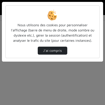
Reche
Accueil
Authentification
Nous utilisons des cookies pour personnaliser
l’affichage (barre de menu de droite, mode sombre ou
dyslexie etc.), gérer la session (authentification) et
analyser le trafic du site (pour certaines instances).
Authentification CAS Université de Lorraine
J’ai compris