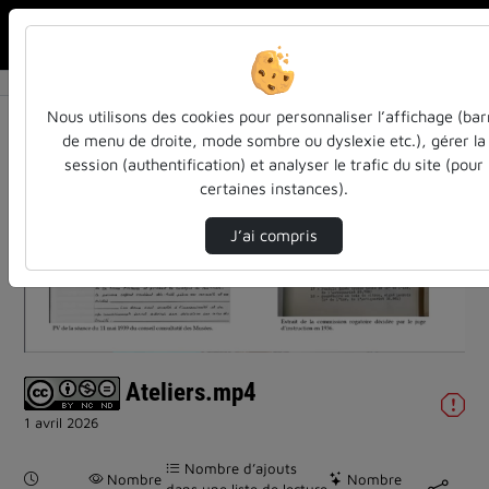
Rechercher u
Accueil
Vidéos
Ateliers.mp4
Nous utilisons des cookies pour personnaliser l’affichage (bar
de menu de droite, mode sombre ou dyslexie etc.), gérer la
session (authentification) et analyser le trafic du site (pour
certaines instances).
J’ai compris
Lire
la
vidéo
Ateliers.mp4
1 avril 2026
Nombre d’ajouts
Durée :
Nombre
Nombre