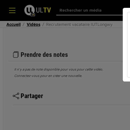
Accueil
Vidéos
Recrutement vacataire IUTLongwy
Prendre des notes
Il n’y a pas de note disponible pour vous pour cette vidéo.
Connectez-vous pour en créer une nouvelle.
Partager