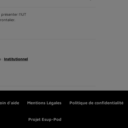
présenter l'IUT
ontalier.
Institutionnel
e :
oin d'aide
Mentions Légales
Politique de confidentialité
Projet Esup-Pod