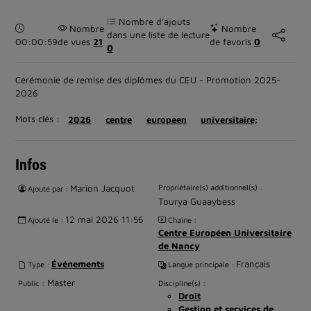
Nombre d’ajouts
Durée :
Nombre
Nombre
dans une liste de lecture
00:00:59
de vues
21
de favoris
0
0
Cérémonie de remise des diplômes du CEU - Promotion 2025-
2026
Mots clés :
2026
centre
europeen
universitaire;
Infos
Marion Jacquot
Propriétaire(s) additionnel(s) :
Ajouté par :
Tourya Guaaybess
12 mai 2026 11:56
Ajouté le :
Chaîne :
Centre Européen Universitaire
de Nancy
Événements
Français
Type :
Langue principale :
Master
Public :
Discipline(s) :
Droit
Gestion et services de