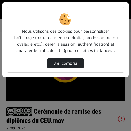
Rechercher u
Accueil
Vidéos
Cérémonie de remise des diplômes du CEU.mov
Nous utilisons des cookies pour personnaliser
l’affichage (barre de menu de droite, mode sombre ou
dyslexie etc.), gérer la session (authentification) et
analyser le trafic du site (pour certaines instances).
J’ai compris
Lire
la
vidéo
Cérémonie de remise des
diplômes du CEU.mov
7 mai 2026