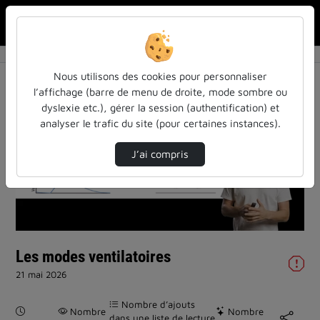
Rechercher u
Accueil
Vidéos
Les modes ventilatoires
Nous utilisons des cookies pour personnaliser
l’affichage (barre de menu de droite, mode sombre ou
dyslexie etc.), gérer la session (authentification) et
analyser le trafic du site (pour certaines instances).
J’ai compris
Lire
la
vidéo
Les modes ventilatoires
21 mai 2026
Nombre d’ajouts
Durée :
Nombre
Nombre
dans une liste de lecture