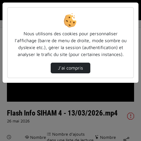
Rechercher u
Accueil
Vidéos
Flash Info SIHAM 4 - 13/03/2026.mp4
Nous utilisons des cookies pour personnaliser
l’affichage (barre de menu de droite, mode sombre ou
dyslexie etc.), gérer la session (authentification) et
analyser le trafic du site (pour certaines instances).
J’ai compris
Lire
la
vidéo
Flash Info SIHAM 4 - 13/03/2026.mp4
26 mai 2026
Nombre d’ajouts
Durée :
Nombre
Nombre
dans une liste de lecture