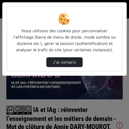
Rechercher u
Accueil
Vidéos
IA et IAg : réinventer l’enseignement et les…
Nous utilisons des cookies pour personnaliser
l’affichage (barre de menu de droite, mode sombre ou
dyslexie etc.), gérer la session (authentification) et
analyser le trafic du site (pour certaines instances).
J’ai compris
Lire
la
vidéo
IA et IAg : réinventer
l’enseignement et les métiers de demain -
Mot de clôture de Annie DARY-MOUROT,