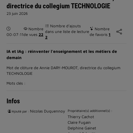
directrice du collegium TECHNOLOGIE
23 juin 2026
Nombre d’ajouts
Durée :
Nombre
Nombre
dans une liste de lecture
00:07:11
de vues
22
de favoris
1
2
IA et IAg : réinventer l’enseignement et les métiers de
demain
Mot de clôture de Annie DARY-MOUROT, directrice du collegium
TECHNOLOGIE
Mots clés :
Infos
Nicolas Duquennoy
Propriétaire(s) additionnel(s) :
Ajouté par :
Thierry Cachot
Claire Fugain
Delphine Gainet