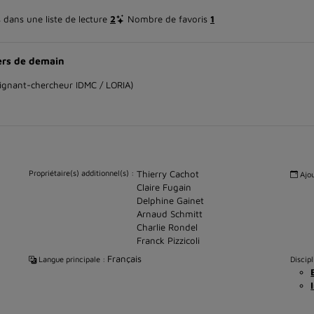
dans une liste de lecture
2
Nombre de favoris
1
iers de demain
eignant-chercheur IDMC / LORIA)
Propriétaire(s) additionnel(s) :
Thierry Cachot
Ajou
Claire Fugain
Delphine Gainet
Arnaud Schmitt
Charlie Rondel
Franck Pizzicoli
Français
Langue principale :
Discipl