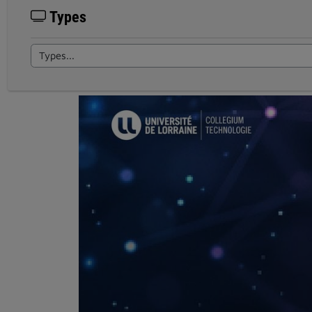
Types