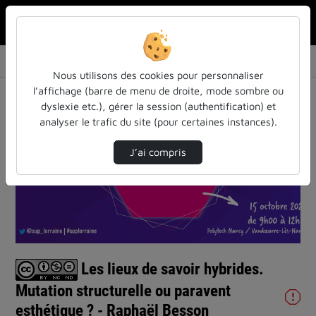
Rechercher u
Accueil
Vidéos
Les lieux de savoir hybrides. Mutation struc…
Nous utilisons des cookies pour personnaliser
l’affichage (barre de menu de droite, mode sombre ou
dyslexie etc.), gérer la session (authentification) et
analyser le trafic du site (pour certaines instances).
J’ai compris
Lire
la
vidéo
Les lieux de savoir hybrides.
Mutation structurelle ou paravent
esthétique ? - Raphaël Besson