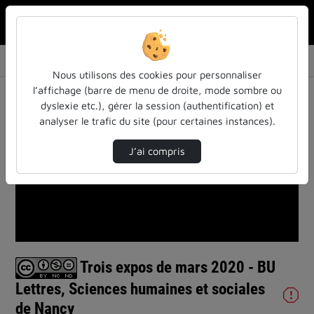
Rechercher u
Accueil
Vidéos
Trois expos de mars 2020 - BU Lettres, Scien…
Nous utilisons des cookies pour personnaliser
This
l’affichage (barre de menu de droite, mode sombre ou
is
a
Cette vidéo n'a pas pu être chargée, soit parce que le
dyslexie etc.), gérer la session (authentification) et
modal
window.
serveur ou le réseau a échoué ou parce que le format
analyser le trafic du site (pour certaines instances).
n'est pas reconnu.
J’ai compris
Trois expos de mars 2020 - BU
Lettres, Sciences humaines et sociales
de Nancy