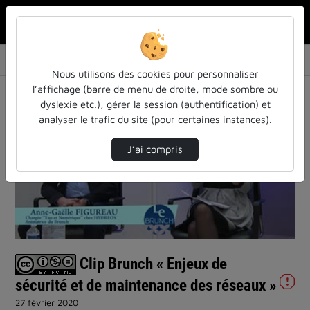
Rechercher u
Accueil
Vidéos
Clip Brunch « Enjeux de sécurité et de maint…
Nous utilisons des cookies pour personnaliser
l’affichage (barre de menu de droite, mode sombre ou
dyslexie etc.), gérer la session (authentification) et
analyser le trafic du site (pour certaines instances).
J’ai compris
Lire
la
vidéo
Clip Brunch « Enjeux de
sécurité et de maintenance des réseaux »
27 février 2020