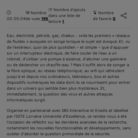
Nombre d’ajouts
Durée :
Nombre
Nombre
dans une liste de
00:05:04
de vues
195
de favoris
0
lecture
1
Eau, électricité, pétrole, gaz, chaleur… voilà les premiers « réseaux
de fluides » auxquels on songe lorsque le sujet est évoqué. Et, vu
de l’extérieur, quoi de plus quotidien – et simple – que d’appuyer
sur un interrupteur électrique, de faire couler de l’eau à un
robinet, d’utiliser une pompe à essence, d’allumer une gazinière
ou de déclencher un chauffe-eau ? Mais il suffit alors de songer à
la fibre optique, au réseau téléphonique, au wifi qui véhiculent
jusqu’à et depuis nos ordinateurs, téléviseurs, box et autres
dispositifs numériques les data dont ils se nourrissent pour entrer
dans un univers qui semble bien plus mystérieux. Et,
immédiatement, la question des virus et autres attaques
informatiques surgit.
Organisé en partenariat avec SBS Interactive et Enedis et labellisé
par l’ISITE Lorraine Université d’Excellence, ce rendez-vous a été
l’occasion de réfléchir sur les dernières avancées de la recherche,
notamment les nouvelles fonctionnalités et développements, sans
oublier d’aborder la question primordiale de la sécurité.