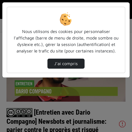
Rechercher u
Accueil
Vidéos
[Entretien avec Dario Compagno] Newsbots et …
Nous utilisons des cookies pour personnaliser
l’affichage (barre de menu de droite, mode sombre ou
dyslexie etc.), gérer la session (authentification) et
analyser le trafic du site (pour certaines instances).
J’ai compris
Lire
la
vidéo
[Entretien avec Dario
Compagno] Newsbots et journalisme:
parier contre le progrès est risqué