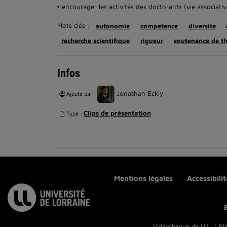
▪ encourager les activités des doctorants (vie associati
Mots clés :
autonomie
competence
diversite
recherche scientifique
rigueur
soutenance de t
Infos
Jonathan Eckly
Ajouté par :
Clips de présentation
Type :
Mentions légales
Accessibili
Vidéothèque de l'UL | Pl