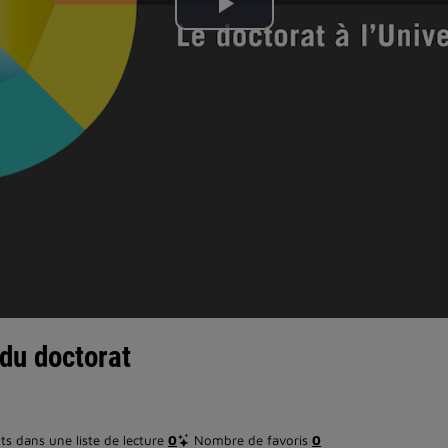
Lire
la
vidéo
 du doctorat
s dans une liste de lecture
0
Nombre de favoris
0