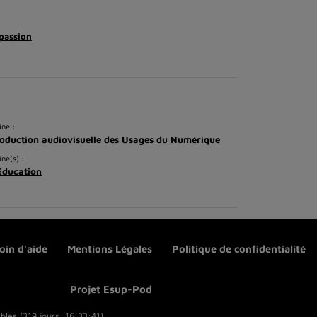
passion
ne :
oduction audiovisuelle des Usages du Numérique
ine(s) :
Education
oin d'aide
Mentions Légales
Politique de confidentialité
Projet Esup-Pod
bles (319 jours, 16:33:41)