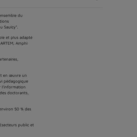
’ensemble du
tions
u Saulcy*.
ble et plus adapté
us ARTEM, Amphi
artenaires,
ant en œuvre un
uivi pédagogique
 l’information
é des doctorants,
 environ 50 % des
(secteurs public et