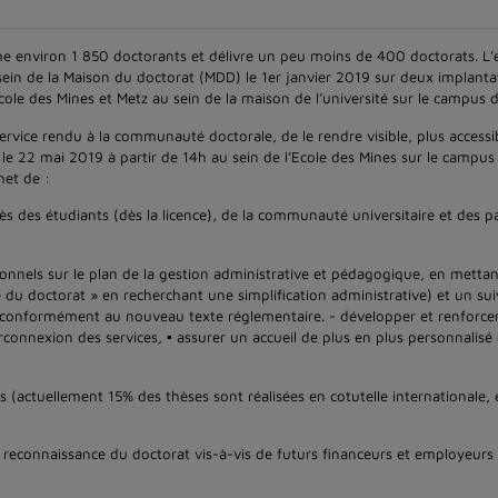
orme environ 1 850 doctorants et délivre un peu moins de 400 doctorats. L
sein de la Maison du doctorat (MDD) le 1er janvier 2019 sur deux implanta
ole des Mines et Metz au sein de la maison de l’université sur le campus d
ervice rendu à la communauté doctorale, de le rendre visible, plus accessi
y le 22 mai 2019 à partir de 14h au sein de l’Ecole des Mines sur le camp
et de :
près des étudiants (dès la licence), de la communauté universitaire et des p
sonnels sur le plan de la gestion administrative et pédagogique, en mett
ne du doctorat » en recherchant une simplification administrative) et un s
 conformément au nouveau texte réglementaire. - développer et renforcer
nterconnexion des services, ▪ assurer un accueil de plus en plus personnalis
s (actuellement 15% des thèses sont réalisées en cotutelle internationale,
t la reconnaissance du doctorat vis-à-vis de futurs financeurs et employeurs 