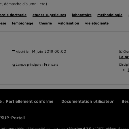
ve, démarche d’alumni, etc.)
ecole doctorale
etudes superieures
laboratoire
methodologie
hese
temoignage
theorie
valorisation
vie etudiante
14 juin 2019 00:00
Ajouté le :
Chaî
La pr
Français
Langue principale :
Discipl
té : Partiellement conforme
Documentation utilisateur
Bes
ESUP-Portail
ateforme vidéo - Université de Lorraine •
Version 4.3.0
• 12601 vidéos disponi