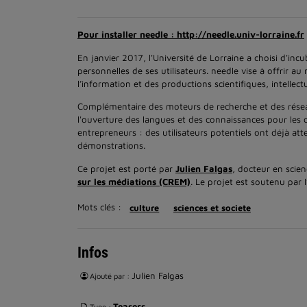
Pour installer needle : http://needle.univ-lorraine.fr
En janvier 2017, l'Université de Lorraine a choisi d'i
personnelles de ses utilisateurs. needle vise à offrir a
l’information et des productions scientifiques, intellectue
Complémentaire des moteurs de recherche et des réseau
l'ouverture des langues et des connaissances pour les c
entrepreneurs : des utilisateurs potentiels ont déjà atte
démonstrations.
Ce projet est porté par
Julien Falgas
, docteur en scie
sur les médiations (CREM)
. Le projet est soutenu par l
Mots clés :
culture
sciences et societe
Infos
Julien Falgas
Ajouté par :
Teasers
Type :