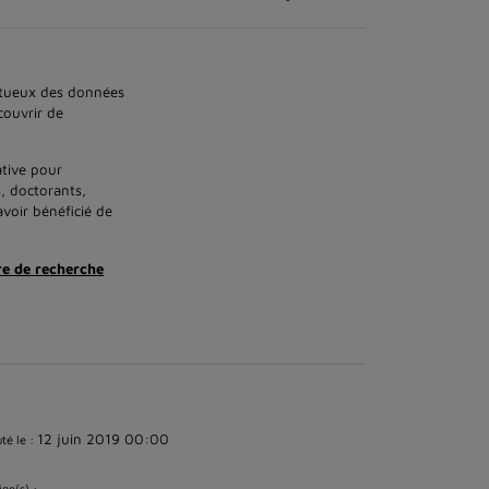
ectueux des données
couvrir de
ative pour
s, doctorants,
avoir bénéficié de
re de recherche
12 juin 2019 00:00
té le :
ine(s) :