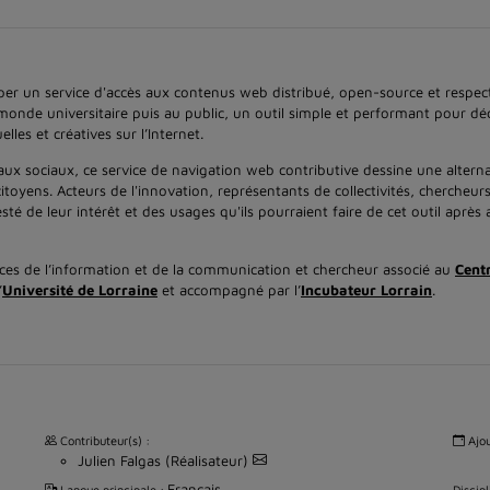
ncuber un service d'accès aux contenus web distribué, open-source et resp
u monde universitaire puis au public, un outil simple et performant pour dé
lles et créatives sur l’Internet.
x sociaux, ce service de navigation web contributive dessine une altern
itoyens. Acteurs de l'innovation, représentants de collectivités, chercheur
sté de leur intérêt et des usages qu'ils pourraient faire de cet outil après 
nces de l’information et de la communication et chercheur associé au
Cent
’
Université de Lorraine
et accompagné par l’
Incubateur Lorrain
.
Contributeur(s) :
Ajou
Julien Falgas (Réalisateur)
Français
Langue principale :
Discipl