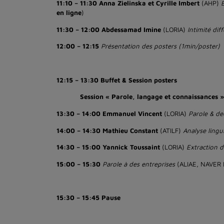
11:10 – 11:30 Anna Zielinska et Cyrille Imbert
(AHP)
en ligne
)
11:30 – 12:00 Abdessamad Imine
(LORIA)
Intimité dif
12:00 – 12:15
Présentation des posters (1min/poster)
12:15 – 13:30 Buffet & Session posters
Session « Parole, langage et connaissances 
13:30 – 14:00 Emmanuel Vincent
(LORIA)
Parole & de
14:00 – 14:30 Mathieu Constant
(ATILF)
Analyse ling
14:30 – 15:00 Yannick Toussaint
(LORIA)
Extraction d
15:00 – 15:30
Parole à des entreprises
(ALIAE, NAVER
15:30 – 15:45 Pause