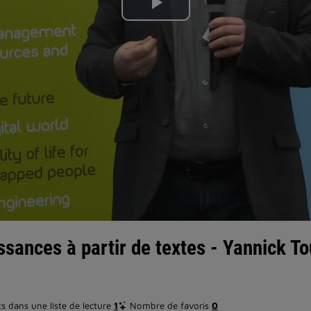
Lire
la
vidéo
ssances à partir de textes - Yannick T
 dans une liste de lecture
1
Nombre de favoris
0