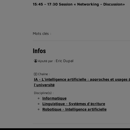
15:45 – 17:30 Session « Networking – Discussion»
Mots clés :
Infos
Eric Dupal
Ajouté par :
Chaîne :
IA - L'intelligence artificielle : approches et usages 
l'université
Discipline(s) :
Informatique
Linguistique - Systèmes d'écriture
Robotique - Intelligence artificielle