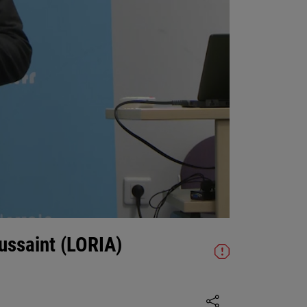
oussaint (LORIA)