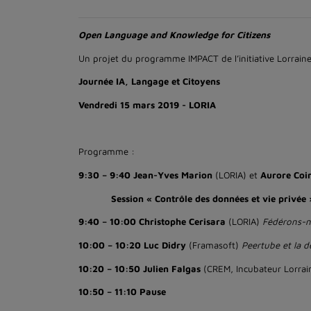
Open Language and Knowledge for Citizens
Un projet du programme IMPACT de l’initiative Lorraine 
Journée IA, Langage et Citoyens
Vendredi 15 mars 2019 - LORIA
Programme :
9:30 – 9:40 Jean-Yves Marion
(LORIA) et
Aurore Coi
Session « Contrôle des données et vie privée 
9:40 – 10:00 Christophe Cerisara
(LORIA)
Fédérons-no
10:00 – 10:20 Luc Didry
(Framasoft)
Peertube et la d
10:20 – 10:50 Julien Falgas
(CREM, Incubateur Lorra
10:50 – 11:10 Pause