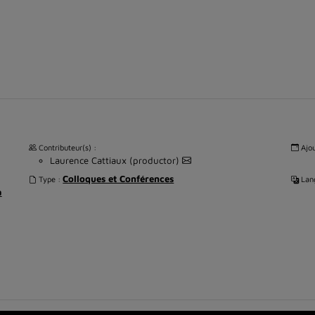
Contributeur(s) :
Ajou
Laurence Cattiaux (productor)
Colloques et Conférences
Type :
Lang
à