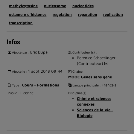
methylcytosine
nucleosome
nucleotides
octamere d'histones
regulation
reparation
replication
transcription
Infos
Eric Dupal
Ajouté par :
Contributeur(s) :
Berenice Schaerlinger
(Contributeur)
1 août 2018 09:44
Ajouté le :
Chaîne :
MOOC Gènes sans gêne
Cours - Formations
Français
Type :
Langue principale :
Licence
Public :
Discipline(s) :
Chimie et sciences
connexes
Sciences de la vie -
Biologie