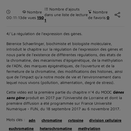
Nombre d’ajouts
Durée :
Nombre
Nombre
dans une liste de lecture
00:11:13
de vues
150
de favoris
0
1
4/ La régulation de l'expression des gènes.
Bérenice Schaerlinger, biochimiste et biologiste moléculaire,
introduit le chapitre sur la régulation de l'expression des gènes et
nous parle de l'existence de différentes régulations, des états de
la chromatine, des mécanismes d’épigénétique, de la méthylation
de l’ADN, des marques épigénétiques, de l'ouverture et de la
fermeture de la chromatine, des modifications des histones, ainsi
que de l'impact qu'a notre mode de vie et l'environnement dans
lequel nous vivons (pollution, alimentation, degré de stress).
Cette vidéo est la première partie du chapitre n°4 du MOOC
Gènes
sans gêne
produit en 2017 par l'Université de Lorraine et dont la
première diffusion a été programmée sur France Université
Numérique - FUN, du 18 septembre 2017 au 6 novembre 2017.
Mots clés :
adn
chromatine
cytosine
division cellulaire
euchromatine
heterochromatine
methylation