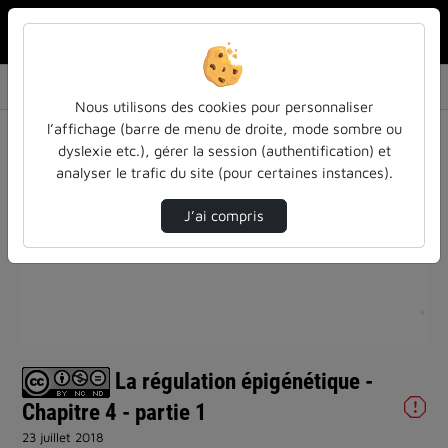
Rechercher u
Accueil
Vidéos
La régulation épigénétique - Chapitre 4 - pa…
Nous utilisons des cookies pour personnaliser
l’affichage (barre de menu de droite, mode sombre ou
dyslexie etc.), gérer la session (authentification) et
analyser le trafic du site (pour certaines instances).
J’ai compris
Lire
la
vidéo
La régulation épigénétique -
Chapitre 4 - partie 1
23 juillet 2018