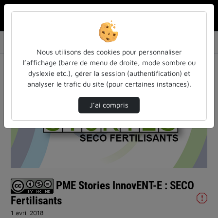
Rechercher u
Accueil
Vidéos
PME Stories InnovENT-E : SECO Fertilisants
Nous utilisons des cookies pour personnaliser
l’affichage (barre de menu de droite, mode sombre ou
dyslexie etc.), gérer la session (authentification) et
analyser le trafic du site (pour certaines instances).
J’ai compris
Lire
la
vidéo
PME Stories InnovENT-E : SECO
Fertilisants
1 avril 2018