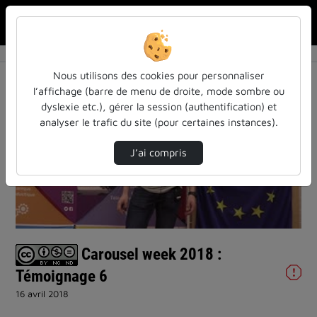
Rechercher u
Accueil
Vidéos
Carousel week 2018 : Témoignage 6
Nous utilisons des cookies pour personnaliser
l’affichage (barre de menu de droite, mode sombre ou
dyslexie etc.), gérer la session (authentification) et
analyser le trafic du site (pour certaines instances).
J’ai compris
Lire
la
vidéo
Carousel week 2018 :
Témoignage 6
16 avril 2018