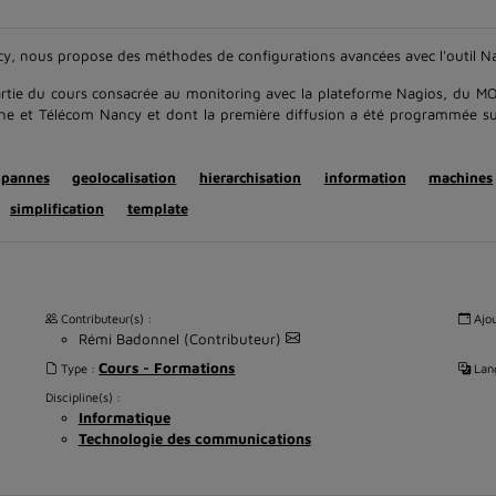
cy, nous propose des méthodes de configurations avancées avec l'outil Na
 partie du cours consacrée au monitoring avec la plateforme Nagios, du 
aine et Télécom Nancy et dont la première diffusion a été programmée su
 pannes
geolocalisation
hierarchisation
information
machines
simplification
template
Contributeur(s) :
Ajou
Rémi Badonnel (Contributeur)
Cours - Formations
Type :
Lang
Discipline(s) :
Informatique
Technologie des communications