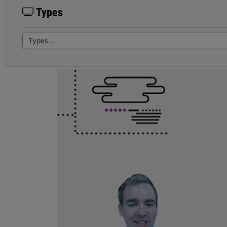
Types