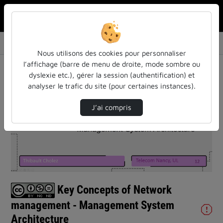
Rechercher u
Accueil
Vidéos
Key Concepts of Network management - Managem…
Nous utilisons des cookies pour personnaliser
l’affichage (barre de menu de droite, mode sombre ou
dyslexie etc.), gérer la session (authentification) et
analyser le trafic du site (pour certaines instances).
J’ai compris
Lire
la
vidéo
Key Concepts of Network
management - Management System
Architecture