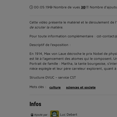
Durée :
00:05:19
Nombre de vues
30
Nombre d’ajouts 
Cette vidéo présente le matériel et le déroulement de l’
de scruter la matière
.
Pour toute information complémentaire : cst-contact@
Descriptif de l’exposition :
En 1914, Max von Laue décroche le prix Nobel de physi
est lié à l’agencement des atomes qui le composent. Un 
Portrait de famille : Martha, la tante bourgeoise, s’int
nièce espiègle et leur père carreleur explorent, quant 
Structure:DVUC – service CST
Mots clés :
culture
sciences et societe
Infos
Luc Debert
Ajouté par :