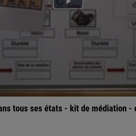
Lire
la
vidéo
ns tous ses états - kit de médiation - e