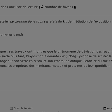
dans une liste de lecture
1
Nombre de favoris
0
atelier
Le carbone dans tous ses états
du kit de médiation de l’exposition
univ-lorraine.fr
que : ses travaux ont montrés que le phénomène de déviation des rayons 
siècle plus tard, l’exposition itinérante
Bling Bling !
propose de scruter la 
erroge sur son verre en cristal et son émeraude antique. Serait-ce du toc 
à eux, les propriétés des minéraux, métaux et protéines de leur quotidien.
Contributeur(s) :
Ajou