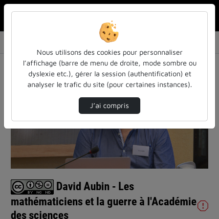
Rechercher u
Accueil
Vidéos
David Aubin - Les mathématiciens et la guerr…
Nous utilisons des cookies pour personnaliser
l’affichage (barre de menu de droite, mode sombre ou
dyslexie etc.), gérer la session (authentification) et
analyser le trafic du site (pour certaines instances).
J’ai compris
Lire
la
vidéo
David Aubin - Les
mathématiciens et la guerre à l'Académie
des sciences