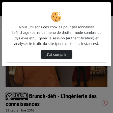
Rechercher u
Accueil
Vidéos
Brunch-défi - L'Ingénierie des connaissances
Nous utilisons des cookies pour personnaliser
l’affichage (barre de menu de droite, mode sombre ou
dyslexie etc.), gérer la session (authentification) et
analyser le trafic du site (pour certaines instances).
J’ai compris
Lire
la
vidéo
Brunch-défi - L'Ingénierie des
connaissances
29 septembre 2016