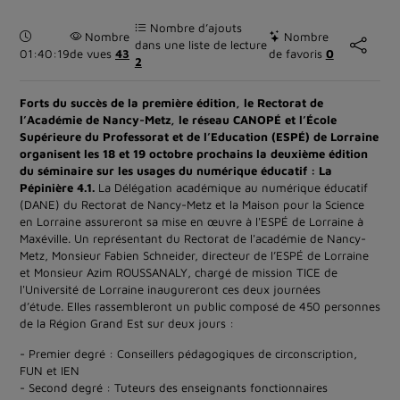
Nombre d’ajouts
Durée :
Nombre
Nombre
dans une liste de lecture
01:40:19
de vues
43
de favoris
0
2
Forts du succès de la première édition, le Rectorat de
l’Académie de Nancy-Metz, le réseau CANOPÉ et l’École
Supérieure du Professorat et de l’Education (ESPÉ) de Lorraine
organisent les 18 et 19 octobre prochains la deuxième édition
du séminaire sur les usages du numérique éducatif : La
Pépinière 4.1.
La Délégation académique au numérique éducatif
(DANE) du Rectorat de Nancy-Metz et la Maison pour la Science
en Lorraine assureront sa mise en œuvre à l'ESPÉ de Lorraine à
Maxéville. Un représentant du Rectorat de l'académie de Nancy-
Metz, Monsieur Fabien Schneider, directeur de l’ESPÉ de Lorraine
et Monsieur Azim ROUSSANALY, chargé de mission TICE de
l'Université de Lorraine inaugureront ces deux journées
d’étude. Elles rassembleront un public composé de 450 personnes
de la Région Grand Est sur deux jours :
- Premier degré : Conseillers pédagogiques de circonscription,
FUN et IEN
- Second degré : Tuteurs des enseignants fonctionnaires