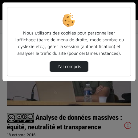
Rechercher u
Accueil
Vidéos
Analyse de données massives : équité, neutra…
Nous utilisons des cookies pour personnaliser
l’affichage (barre de menu de droite, mode sombre ou
dyslexie etc.), gérer la session (authentification) et
analyser le trafic du site (pour certaines instances).
J’ai compris
Lire
la
vidéo
Analyse de données massives :
équité, neutralité et transparence
18 octobre 2016