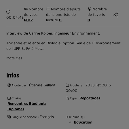
Nombre
Nombre d’ajouts
Nombre
Durée :
de vues
dans une liste de
de favoris
00:04:43
6012
lecture
0
0
Interview de Carine Kolber, Ingénieur Environnement.
Ancienne étudiante en Biologie, option Génie de l'Environnement
de l'UFR SciFA à Metz.
Mots clés :
Infos
Étienne Gallant
20 juillet 2016
Ajouté par :
Ajouté le :
00:00
Reportages
Chaîne :
Type :
Rencontres Etudiants
Diplômés
Français
Langue principale :
Discipline(s) :
Education