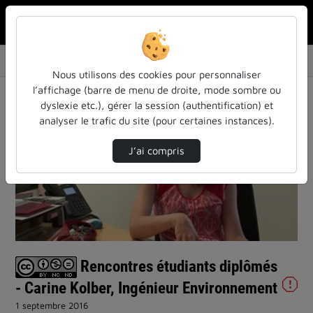
Rechercher u
Accueil
Vidéos
Rencontres étudiants diplômés - Carine Kolbe…
Nous utilisons des cookies pour personnaliser
l’affichage (barre de menu de droite, mode sombre ou
dyslexie etc.), gérer la session (authentification) et
analyser le trafic du site (pour certaines instances).
J’ai compris
Lire
la
vidéo
Rencontres étudiants diplômés
- Carine Kolber, Ingénieur Environnement
1 septembre 2016