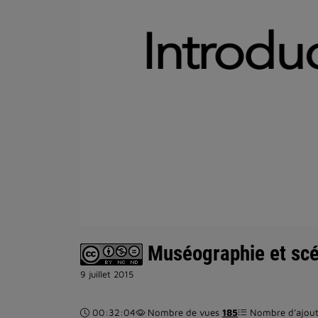
Muséographie et scéno
9 juillet 2015
Durée :
00:32:04
Nombre de vues
185
Nombre d’ajouts