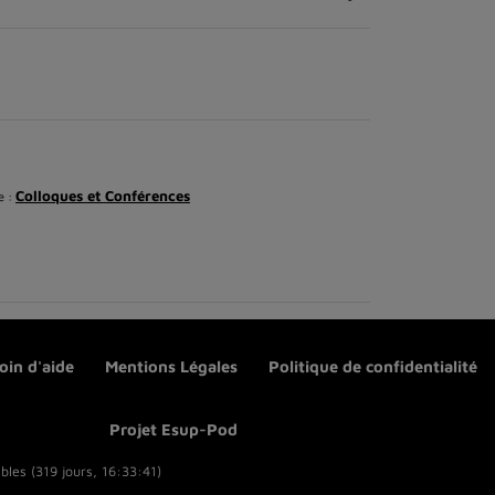
Colloques et Conférences
e :
oin d'aide
Mentions Légales
Politique de confidentialité
Projet Esup-Pod
bles (319 jours, 16:33:41)