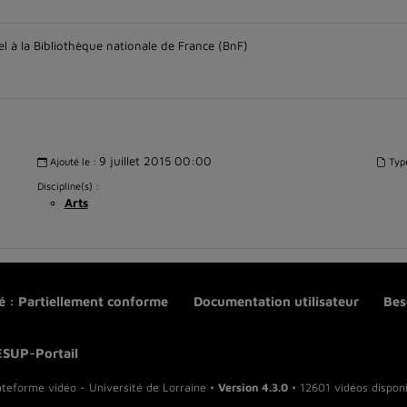
el à la Bibliothèque nationale de France (BnF)
9 juillet 2015 00:00
Ajouté le :
Typ
Discipline(s) :
Arts
té : Partiellement conforme
Documentation utilisateur
Bes
ESUP-Portail
ateforme vidéo - Université de Lorraine •
Version 4.3.0
• 12601 vidéos disponi