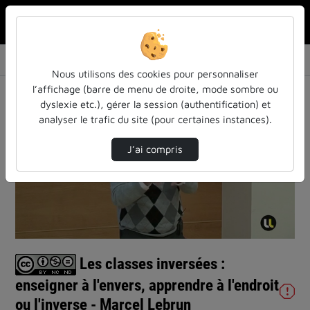
Rechercher u
Accueil
Vidéos
Les classes inversées : enseigner à l'envers…
Nous utilisons des cookies pour personnaliser
l’affichage (barre de menu de droite, mode sombre ou
dyslexie etc.), gérer la session (authentification) et
analyser le trafic du site (pour certaines instances).
J’ai compris
Lire
la
vidéo
Les classes inversées :
enseigner à l'envers, apprendre à l'endroit
ou l'inverse - Marcel Lebrun