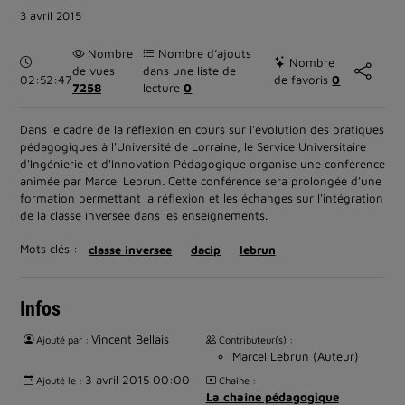
3 avril 2015
Nombre
Nombre d’ajouts
Durée :
Nombre
de vues
dans une liste de
02:52:47
de favoris
0
7258
lecture
0
Dans le cadre de la réflexion en cours sur l'évolution des pratiques
pédagogiques à l'Université de Lorraine, le Service Universitaire
d'Ingénierie et d'Innovation Pédagogique organise une conférence
animée par Marcel Lebrun. Cette conférence sera prolongée d'une
formation permettant la réflexion et les échanges sur l'intégration
de la classe inversée dans les enseignements.
Mots clés :
classe inversee
dacip
lebrun
Infos
Vincent Bellais
Ajouté par :
Contributeur(s) :
Marcel Lebrun (Auteur)
3 avril 2015 00:00
Ajouté le :
Chaîne :
La chaîne pédagogique