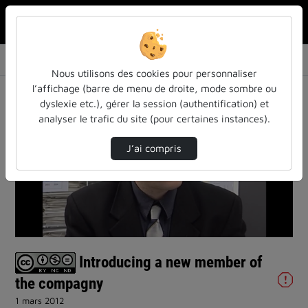
Rechercher u
Accueil
Vidéos
Introducing a new member of the compagny
Nous utilisons des cookies pour personnaliser
l’affichage (barre de menu de droite, mode sombre ou
dyslexie etc.), gérer la session (authentification) et
analyser le trafic du site (pour certaines instances).
J’ai compris
Lire
la
vidéo
Introducing a new member of
the compagny
1 mars 2012