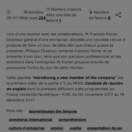
Nombre d’ajouts
Durée :
Nombre
Nombre
dans une liste de
00:01:58
de vues
234
de favoris
0
lecture
1
Lors d’une réunion avec ses collaborateurs, M. François Poirier,
Directeur général d’une entreprise, accueille une nouvelle recrue. Il
propose de faire un tour de table afin que chacun puisse se
présenter. Philippa Chestnut remercie François Poirier et se
présente à son tour, ainsi que son parcours professionnel et ses
ambitions dans l’entreprise. M. Poirier propose ensuite de
poursuivre l’ordre du jour de cette réunion.
Cette saynète
"Introducing a new member of the company"
est
la première vidéo de la partie n°2 du MOOC
Conduite de réunion
en anglais
dont la première diffusion a été programmée sur
France Université Numérique - FUN, du 06 novembre 2017 au 19
décembre 2017.
Mots clés :
apprentissage des langues
commerce international
comprehension
culture d'entreprise
emploi
oralite
presentation de soi