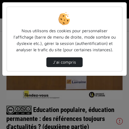
Rechercher u
Accueil
Vidéos
Education populaire, éducation permanente : …
Nous utilisons des cookies pour personnaliser
l’affichage (barre de menu de droite, mode sombre ou
dyslexie etc.), gérer la session (authentification) et
analyser le trafic du site (pour certaines instances).
J’ai compris
Lire
la
vidéo
Education populaire, éducation
permanente : des références toujours
d'actualités ? (deuxième partie)