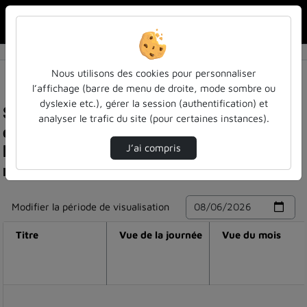
Rechercher u
Accueil
Nous utilisons des cookies pour personnaliser
l’affichage (barre de menu de droite, mode sombre ou
dyslexie etc.), gérer la session (authentification) et
Statistiques de visualisation de la vidéo Le
analyser le trafic du site (pour certaines instances).
cloud esr et la mutualisation : le point de vue de
la dgri et le rôle à venir des datacenters
J’ai compris
régionaux labellisés
Modifier la période de visualisation
Titre
Vue de la journée
Vue du mois