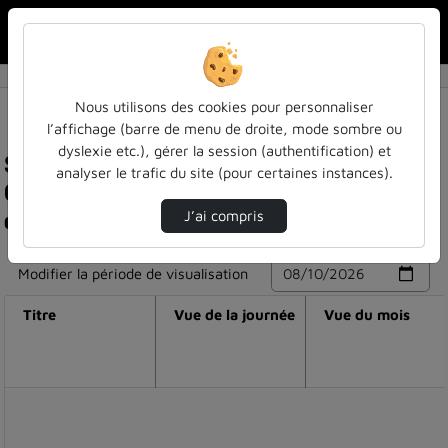
Rechercher u
Accueil
Nous utilisons des cookies pour personnaliser
l’affichage (barre de menu de droite, mode sombre ou
dyslexie etc.), gérer la session (authentification) et
Statistiques de visualisation de la vidéo
analyser le trafic du site (pour certaines instances).
Comment construire mon parcours
d'apprentissage
J’ai compris
Modifier la période de visualisation
Titre
Vue de la journée
Vue du mois