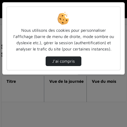
Rechercher u
Accueil
Nous utilisons des cookies pour personnaliser
l’affichage (barre de menu de droite, mode sombre ou
dyslexie etc.), gérer la session (authentification) et
Statistiques de visualisation de la vidéo
analyser le trafic du site (pour certaines instances).
Séminaire énergie 2050 21 juin 2021
J’ai compris
Modifier la période de visualisation
Titre
Vue de la journée
Vue du mois