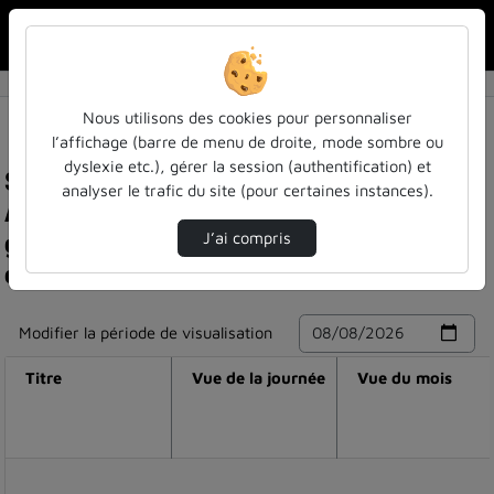
Rechercher u
Accueil
Nous utilisons des cookies pour personnaliser
l’affichage (barre de menu de droite, mode sombre ou
dyslexie etc.), gérer la session (authentification) et
Statistiques de visualisation de la vidéo
analyser le trafic du site (pour certaines instances).
Allocution de bienvenue du président de la
grande métropole du grand nancy aux
J’ai compris
congressistes du la 2e tacd
Modifier la période de visualisation
Titre
Vue de la journée
Vue du mois