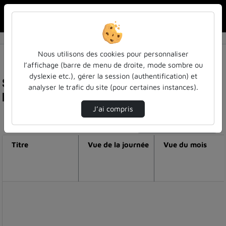
Rechercher u
Accueil
Nous utilisons des cookies pour personnaliser
l’affichage (barre de menu de droite, mode sombre ou
dyslexie etc.), gérer la session (authentification) et
Statistiques de visualisation de la vidéo
analyser le trafic du site (pour certaines instances).
Formation science et chocolat - partie 1
J’ai compris
Modifier la période de visualisation
Titre
Vue de la journée
Vue du mois