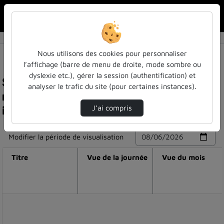
Rechercher u
Accueil
Nous utilisons des cookies pour personnaliser
l’affichage (barre de menu de droite, mode sombre ou
dyslexie etc.), gérer la session (authentification) et
Statistiques de visualisation de la vidéo "les
analyser le trafic du site (pour certaines instances).
nuits du vagabond" de kevin dieudonné,
interprété par titouan
J’ai compris
Modifier la période de visualisation
Titre
Vue de la journée
Vue du mois