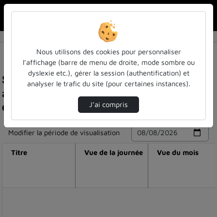
Rechercher u
Accueil
Nous utilisons des cookies pour personnaliser
l’affichage (barre de menu de droite, mode sombre ou
dyslexie etc.), gérer la session (authentification) et
Statistiques de visualisation de la vidéo Travel
analyser le trafic du site (pour certaines instances).
and truth from swift to hawkesworth - daniel
carey
J’ai compris
Modifier la période de visualisation
Titre
Vue de la journée
Vue du mois