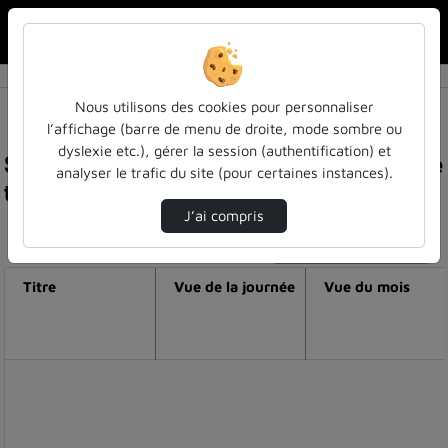
Rechercher u
Accueil
Nous utilisons des cookies pour personnaliser
l’affichage (barre de menu de droite, mode sombre ou
dyslexie etc.), gérer la session (authentification) et
Statistiques de visualisation de la vidéo Balance
analyser le trafic du site (pour certaines instances).
ta perception - la liberté
J’ai compris
Modifier la période de visualisation
Titre
Vue de la journée
Vue du mois