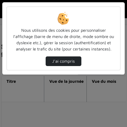
Rechercher u
Accueil
Nous utilisons des cookies pour personnaliser
l’affichage (barre de menu de droite, mode sombre ou
dyslexie etc.), gérer la session (authentification) et
Statistiques de visualisation de la vidéo Les
analyser le trafic du site (pour certaines instances).
friches industrielles et leur réhabilitation
J’ai compris
Modifier la période de visualisation
Titre
Vue de la journée
Vue du mois