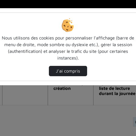
Nous utilisons des cookies pour personnaliser l’affichage (barre de
menu de droite, mode sombre ou dyslexie etc.), gérer la session
n de la vidéo Henri poincaré et les équa
(authentification) et analyser le trafic du site (pour certaines
instances).
Modifier la période de visualisation
J’ai compris
Vue de l’année
Vue totale depuis
Ajouts dans une
création
liste de lecture
durant la journée