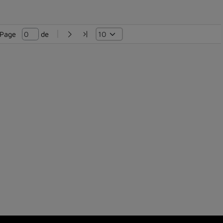
Page   
 de 