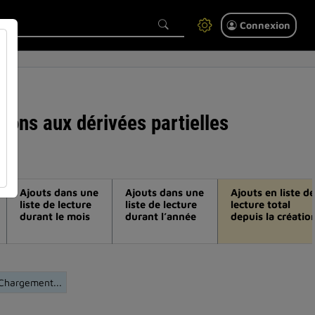
Connexion
tions aux dérivées partielles
Ajouts dans une
Ajouts dans une
Ajouts en liste de
liste de lecture
liste de lecture
lecture total
durant le mois
durant l’année
depuis la créatio
Chargement...